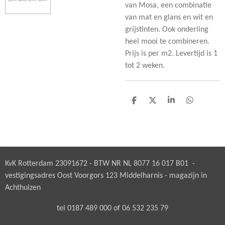
van Mosa, een combinatie
van mat en glans en wit en
grijstinten. Ook onderling
heel mooi te combineren.
Prijs is per m2. Levertijd is 1
tot 2 weken.
D
D
S
D
e
e
h
e
l
e
a
l
e
l
r
e
n
e
n
KvK Rotterdam 23091672 - BTW NR NL 8077 16 017 B01 -
vestigingsadres Oost Voorgors 123 Middelharnis - magazijn in
Achthuizen
tel 0187 489 000 of 06 532 235 79