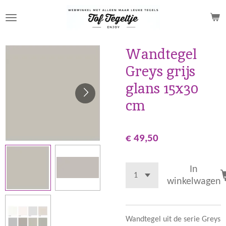
Ga
direct
naar
de
Wandtegel
hoofdinhoud
Greys grijs
glans 15x30
cm
€ 49,50
In
winkelwagen
Wandtegel uit de serie Greys