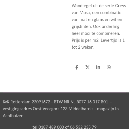
Wandtegel uit de serie Greys
van Mosa, een combinatie
van mat en glans en wit en
grijstinten. Ook onderling
heel mooi te combineren.
Prijs is per m2. Levertijd is 1
tot 2 weken.
D
D
S
D
e
e
h
e
l
e
a
l
e
l
r
e
n
e
n
KvK Rotterdam 23091672 - BTW NR NL 8077 16 017 B01 -
vestigingsadres Oost Voorgors 123 Middelharnis - magazijn in
Achthuizen
tel 0187 489 000 of 06 532 235 79