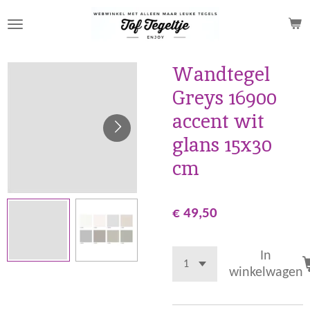
Ga
direct
naar
de
Wandtegel
hoofdinhoud
Greys 16900
accent wit
glans 15x30
cm
€ 49,50
In
winkelwagen