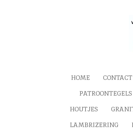
Ga
direct
naar
de
hoofdinhoud
HOME
CONTACT
PATROONTEGELS
HOUTJES
GRANI
LAMBRIZERING