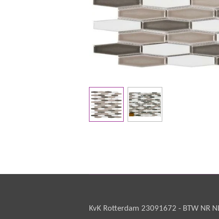
KvK Rotterdam 23091672 - BTW NR NL 