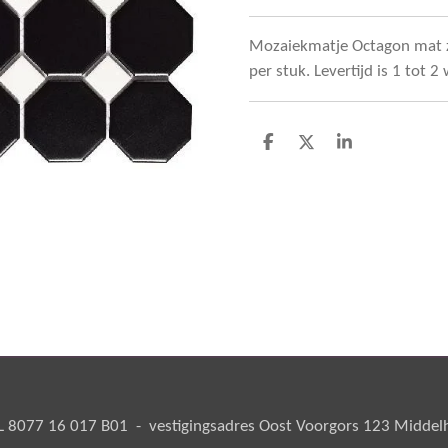
Mozaiekmatje Octagon mat zw
per stuk. Levertijd is 1 tot 
D
D
S
e
e
h
l
e
a
e
l
r
n
e
8077 16 017 B01 - vestigingsadres Oost Voorgors 123 Middelha