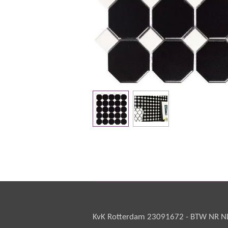
KvK Rotterdam 23091672 - BTW NR NL 