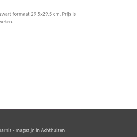
art formaat 29,5x29,5 cm. Prijs is
2 weken.
rnis - magazijn in Achthuizen