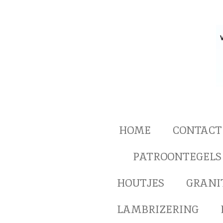
Ga
direct
naar
de
hoofdinhoud
HOME
CONTACT
PATROONTEGELS
HOUTJES
GRANI
LAMBRIZERING