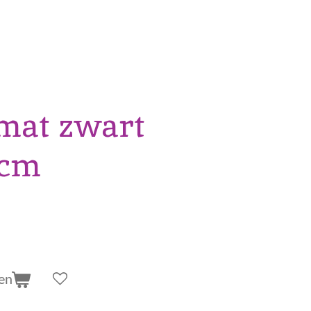
mat zwart
 cm
en