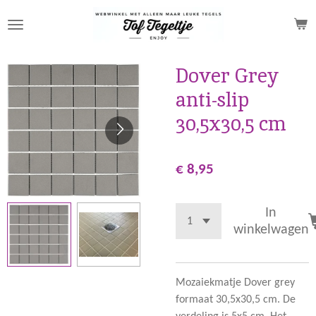
Ga
direct
naar
de
Dover Grey
hoofdinhoud
anti-slip
30,5x30,5 cm
€ 8,95
In
winkelwagen
Mozaiekmatje Dover grey
formaat 30,5x30,5 cm. De