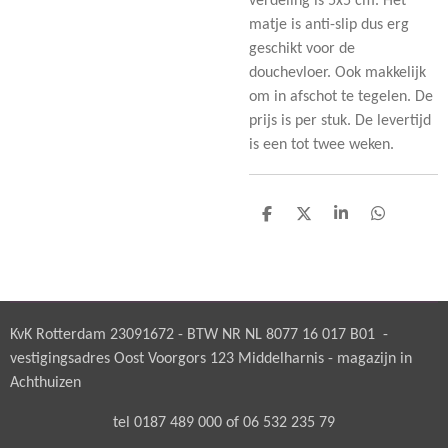
verdeling is 5x5 cm. Het
matje is anti-slip dus erg
geschikt voor de
douchevloer. Ook makkelijk
om in afschot te tegelen. De
prijs is per stuk. De levertijd
is een tot twee weken.
D
D
S
D
e
e
h
e
l
e
a
l
e
l
r
e
n
e
n
KvK Rotterdam 23091672 - BTW NR NL 8077 16 017 B01 -
vestigingsadres Oost Voorgors 123 Middelharnis - magazijn in
Achthuizen
tel 0187 489 000 of 06 532 235 79