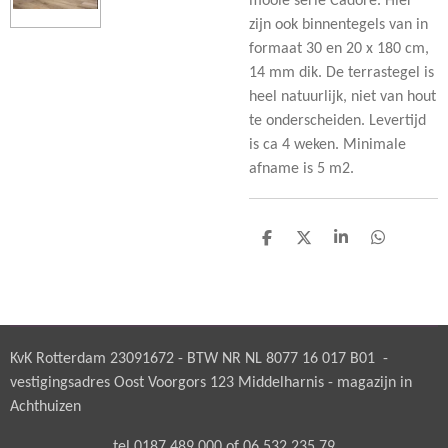
mooie serie Cadore. Hier
zijn ook binnentegels van in
formaat 30 en 20 x 180 cm,
14 mm dik. De terrastegel is
heel natuurlijk, niet van hout
te onderscheiden. Levertijd
is ca 4 weken. Minimale
afname is 5 m2.
D
D
S
D
e
e
h
e
l
e
a
l
e
l
r
e
n
e
n
KvK Rotterdam 23091672 - BTW NR NL 8077 16 017 B01 -
vestigingsadres Oost Voorgors 123 Middelharnis - magazijn in
Achthuizen
tel 0187 489 000 of 06 532 235 79