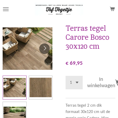
Ga
direct
naar
de
Terras tegel
hoofdinhoud
Carore Bosco
30x120 cm
€ 69,95
In
winkelwagen
Terras tegel 2 cm dik
formaat 30x120 cm uit de