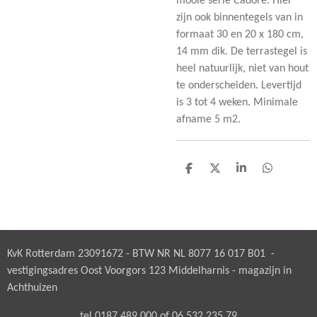
mooie serie Cadore. Hier
zijn ook binnentegels van in
formaat 30 en 20 x 180 cm,
14 mm dik. De terrastegel is
heel natuurlijk, niet van hout
te onderscheiden. Levertijd
is 3 tot 4 weken. Minimale
afname 5 m2.
D
D
S
D
e
e
h
e
l
e
a
l
e
l
r
e
n
e
n
KvK Rotterdam 23091672 - BTW NR NL 8077 16 017 B01 -
vestigingsadres Oost Voorgors 123 Middelharnis - magazijn in
Achthuizen
tel 0187 489 000 of 06 532 235 79