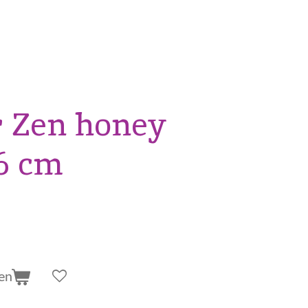
r Zen honey
,6 cm
en