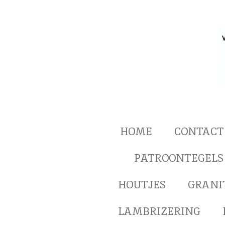
Ga
direct
naar
de
hoofdinhoud
HOME
CONTACT
PATROONTEGELS
HOUTJES
GRANI
LAMBRIZERING