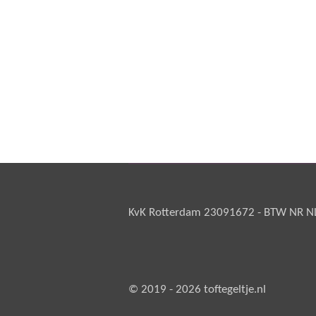
KvK Rotterdam 23091672 - BTW NR NL 
© 2019 - 2026 toftegeltje.nl