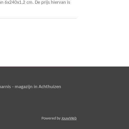
an 6x240x1,2 cm. De prijs hiervan is
rnis - magazijn in Achthuizen
Powered by
JouwWeb