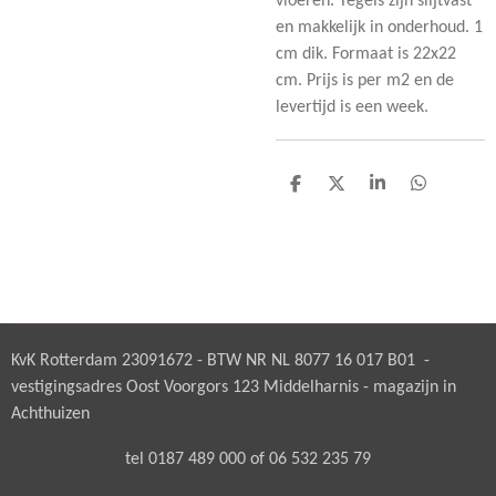
vloeren. Tegels zijn slijtvast
en makkelijk in onderhoud. 1
cm dik. Formaat is 22x22
cm. Prijs is per m2 en de
levertijd is een week.
D
D
S
D
e
e
h
e
l
e
a
l
e
l
r
e
n
e
n
KvK Rotterdam 23091672 - BTW NR NL 8077 16 017 B01 -
vestigingsadres Oost Voorgors 123 Middelharnis - magazijn in
Achthuizen
tel 0187 489 000 of 06 532 235 79