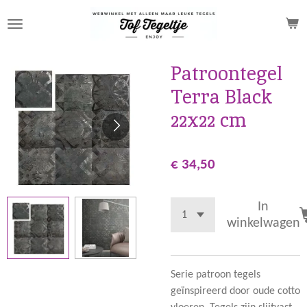
Ga
direct
naar
de
Patroontegel
hoofdinhoud
Terra Black
22x22 cm
€ 34,50
In
winkelwagen
Serie patroon tegels
geïnspireerd door oude cotto