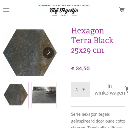
Ga
direct
naar
de
Hexagon
hoofdinhoud
Terra Black
25x29 cm
€ 34,50
In
winkelwagen
Serie hexagon tegels
geïnspireerd door oude cotto