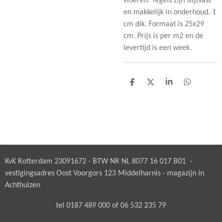
vloeren. Tegels zijn slijtvast
en makkelijk in onderhoud. 1
cm dik. Formaat is 25x29
cm. Prijs is per m2 en de
levertijd is een week.
D
D
S
D
e
e
h
e
l
e
a
l
e
l
r
e
n
e
n
KvK Rotterdam 23091672 - BTW NR NL 8077 16 017 B01 -
vestigingsadres Oost Voorgors 123 Middelharnis - magazijn in
Achthuizen
tel 0187 489 000 of 06 532 235 79