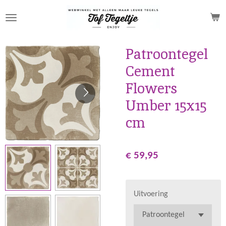
Ga
direct
naar
de
Patroontegel
hoofdinhoud
Cement
Flowers
Umber 15x15
cm
€ 59,95
Uitvoering