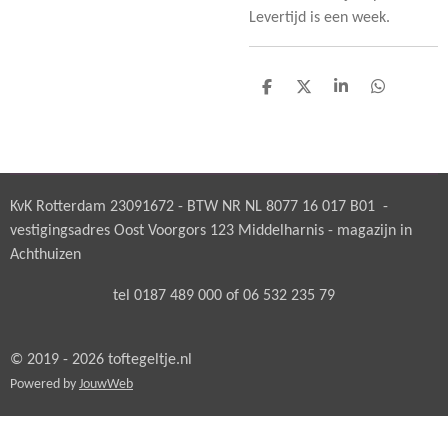
Levertijd is een week.
D
D
S
D
e
e
h
e
l
e
a
l
e
l
r
e
n
e
n
KvK Rotterdam 23091672 - BTW NR NL 8077 16 017 B01 -
vestigingsadres Oost Voorgors 123 Middelharnis - magazijn in
Achthuizen
tel 0187 489 000 of 06 532 235 79
© 2019 - 2026 toftegeltje.nl
Powered by
JouwWeb