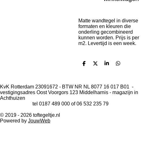
Matte wandtegel in diverse
formaten en kleuren die
onderling gecombineerd
kunnen worden. Prijs is per
m2. Levertijd is een week.
D
D
S
D
e
e
h
e
l
e
a
l
e
l
r
e
n
e
n
KvK Rotterdam 23091672 - BTW NR NL 8077 16 017 B01 -
vestigingsadres Oost Voorgors 123 Middelharnis - magazijn in
Achthuizen
tel 0187 489 000 of 06 532 235 79
© 2019 - 2026 toftegeltje.nl
Powered by
JouwWeb