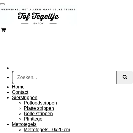
Ga
direct
naar
de
hoofdinhoud
Home
Contact
Sierstrippen
Potloodstrippen
Platte strippen
Bolle strippen
Plinttegel
Metrotegels
Metrotegels 10x20 cm