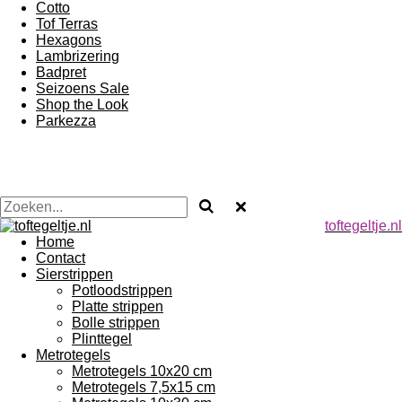
Cotto
Tof Terras
Hexagons
Lambrizering
Badpret
Seizoens Sale
Shop the Look
Parkezza
toftegeltje.nl
Home
Contact
Sierstrippen
Potloodstrippen
Platte strippen
Bolle strippen
Plinttegel
Metrotegels
Metrotegels 10x20 cm
Metrotegels 7,5x15 cm