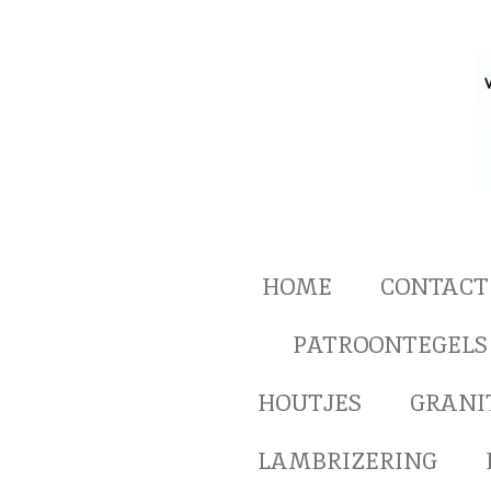
Ga
direct
naar
de
hoofdinhoud
HOME
CONTACT
PATROONTEGELS
HOUTJES
GRANI
LAMBRIZERING