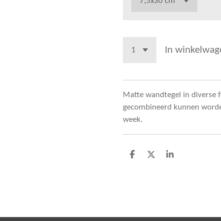
In winkelwag
Matte wandtegel in diverse 
gecombineerd kunnen worden. 
week.
D
D
S
e
e
h
l
e
a
e
l
r
n
e