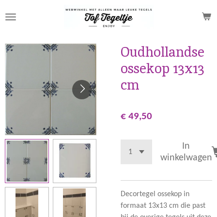
Ga
direct
naar
de
Oudhollandse
hoofdinhoud
ossekop 13x13
cm
€ 49,50
In
winkelwagen
Decortegel ossekop in
formaat 13x13 cm die past