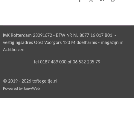
D
D
S
D
e
e
h
e
l
e
a
l
e
l
r
e
n
e
n
KvK Rotterdam 23091672 - BTW NR NL 8077 16 017 B01 -
vestigingsadres Oost Voorgors 123 Middelharnis - magazijn in
Achthuizen
tel 0187 489 000 of 06 532 235 79
© 2019 - 2026 toftegeltje.nl
Powered by
JouwWeb