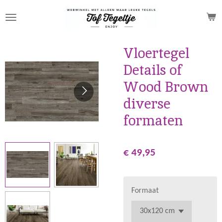
Ga
direct
naar
de
Vloertegel
hoofdinhoud
Details of
Wood Brown
diverse
formaten
€ 49,95
Formaat