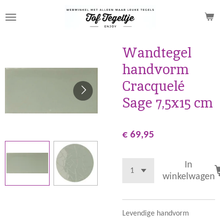
Ga
direct
naar
de
Wandtegel
hoofdinhoud
handvorm
Cracquelé
Sage 7,5x15 cm
€ 69,95
In
winkelwagen
Levendige handvorm