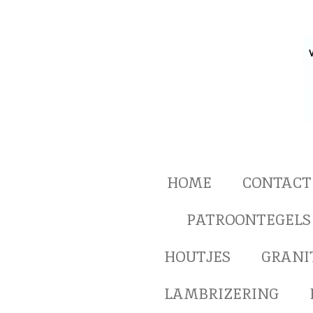
Ga
direct
naar
de
hoofdinhoud
HOME
CONTACT
PATROONTEGELS
HOUTJES
GRANI
LAMBRIZERING