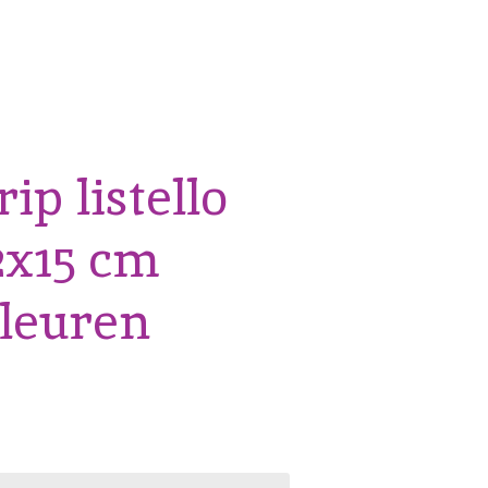
ip listello
2x15 cm
kleuren