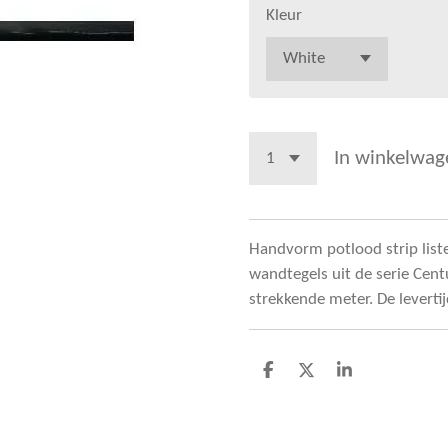
Kleur
In winkelwag
Handvorm potlood strip list
wandtegels uit de serie Centu
strekkende meter. De levertij
D
D
S
e
e
h
l
e
a
e
l
r
n
e