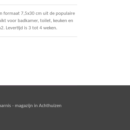
n formaat 7,5x30 cm uit de populaire
chikt voor badkamer, toilet, keuken en
m2. Levertijd is 3 tot 4 weken.
rnis - magazijn in Achthuizen