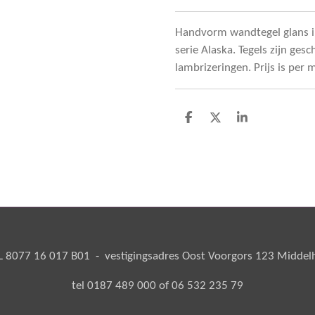
Handvorm wandtegel glans i
serie Alaska. Tegels zijn ges
lambrizeringen. Prijs is per 
D
D
S
e
e
h
l
e
a
e
l
r
n
e
8077 16 017 B01 - vestigingsadres Oost Voorgors 123 Middelha
tel 0187 489 000 of 06 532 235 79