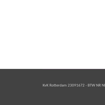
KvK Rotterdam 23091672 - BTW NR NL 