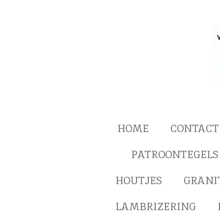
Ga
direct
naar
de
hoofdinhoud
HOME
CONTACT
PATROONTEGELS
HOUTJES
GRANI
LAMBRIZERING