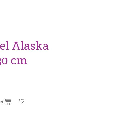
l Alaska
30 cm
en