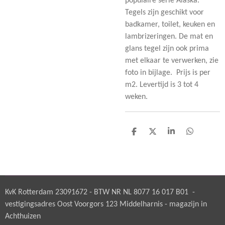
populaire serie Alaska.
Tegels zijn geschikt voor
badkamer, toilet, keuken en
lambrizeringen. De mat en
glans tegel zijn ook prima
met elkaar te verwerken, zie
foto in bijlage. Prijs is per
m2. Levertijd is 3 tot 4
weken.
D
D
S
D
e
e
h
e
l
e
a
l
e
l
r
e
n
e
n
KvK Rotterdam 23091672 - BTW NR NL 8077 16 017 B01 -
vestigingsadres Oost Voorgors 123 Middelharnis - magazijn in
Achthuizen