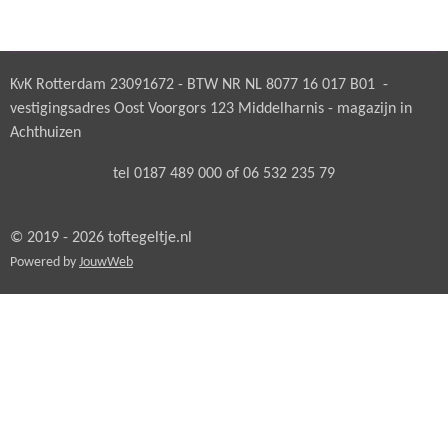
l
e
a
l
e
l
r
e
n
e
n
KvK Rotterdam 23091672 - BTW NR NL 8077 16 017 B01 -
vestigingsadres Oost Voorgors 123 Middelharnis - magazijn in
Achthuizen
tel 0187 489 000 of 06 532 235 79
© 2019 - 2026 toftegeltje.nl
Powered by
JouwWeb