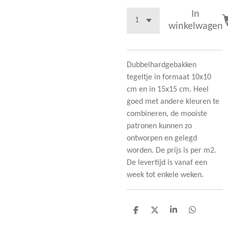
In
winkelwagen
Dubbelhardgebakken
tegeltje in formaat 10x10
cm en in 15x15 cm. Heel
goed met andere kleuren te
combineren, de mooiste
patronen kunnen zo
ontworpen en gelegd
worden. De prijs is per m2.
De levertijd is vanaf een
week tot enkele weken.
D
D
S
D
e
e
h
e