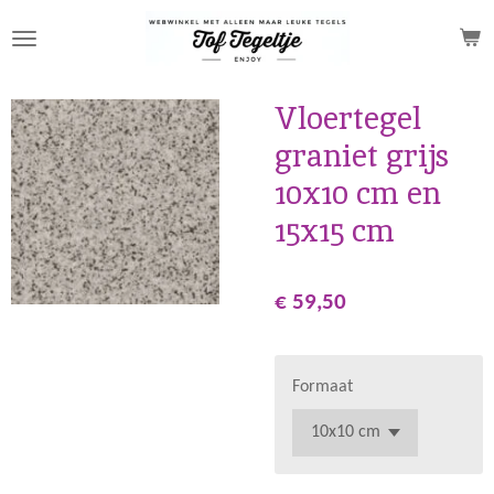
Ga
direct
naar
de
Vloertegel
hoofdinhoud
graniet grijs
10x10 cm en
15x15 cm
€ 59,50
Formaat