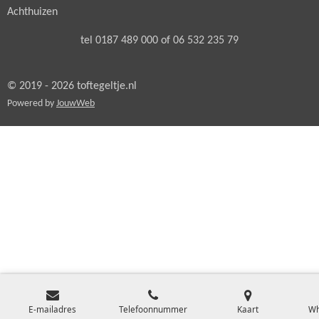
Achthuizen
tel 0187 489 000 of 06 532 235 79
© 2019 - 2026 toftegeltje.nl
Powered by
JouwWeb
E-mailadres
Telefoonnummer
Kaart
Wh