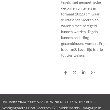
tegels met geometrische
decors en unitegels in
formaat 20x20 cm waar
verrassende vloeren en
wanden mee betegeld
kunnen worden. Tegels
kunnen onderling
gecombineerd worden. Prijs
is per m2. Levertijd is drie
tot vier weken.
D
D
S
D
e
e
h
e
l
e
a
l
e
l
r
e
n
e
n
KvK Rotterdam 23091672 - BTW NR NL 8077 16 017 B01 -
vestigingsadres Oost Voorgors 123 Middelharnis - magazijn in