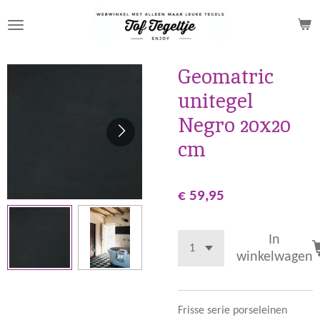
Ga
direct
naar
de
Geomatric
hoofdinhoud
unitegel
Negro 20x20
cm
€ 59,95
In
winkelwagen
Frisse serie porseleinen