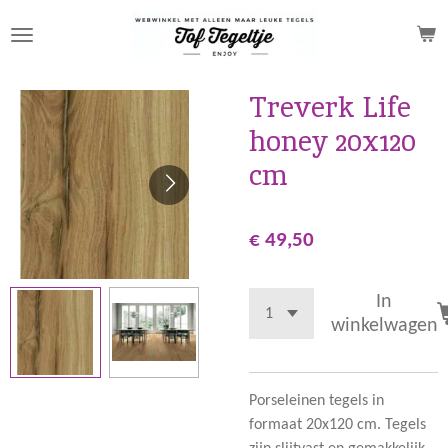
Ga
direct
naar
de
Treverk Life
hoofdinhoud
honey 20x120
cm
€ 49,50
In
winkelwagen
Porseleinen tegels in
formaat 20x120 cm. Tegels