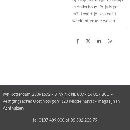
zijn slijtvast en gemakkelijk
in onderhoud. Prijs is per
m2. Levertijd is vanaf 1
week tot enkele weken.
D
D
S
D
e
e
h
e
l
e
a
l
e
l
r
e
n
e
n
KvK Rotterdam 23091672 - BTW NR NL 8077 16 017 B01 -
vestigingsadres Oost Voorgors 123 Middelharnis - magazijn in
Achthuizen
tel 0187 489 000 of 06 532 235 79