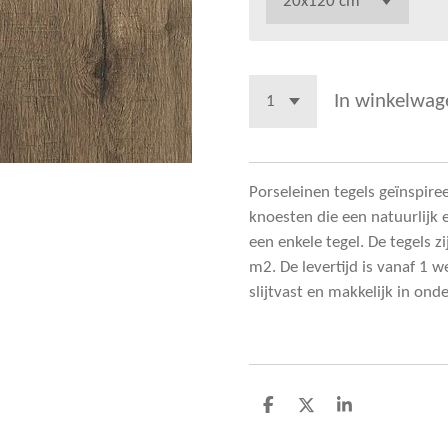
In winkelwag
Porseleinen tegels geïnspire
knoesten die een natuurlijk e
een enkele tegel. De tegels zi
m2. De levertijd is vanaf 1 w
slijtvast en makkelijk in on
D
D
S
e
e
h
l
e
a