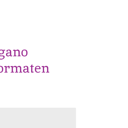
gano
formaten