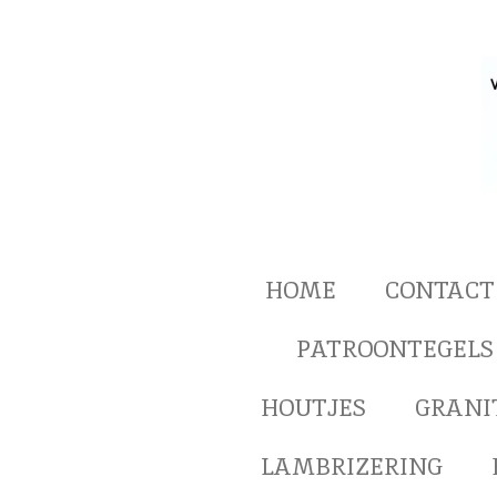
Ga
direct
naar
de
hoofdinhoud
HOME
CONTACT
PATROONTEGELS
HOUTJES
GRANI
LAMBRIZERING