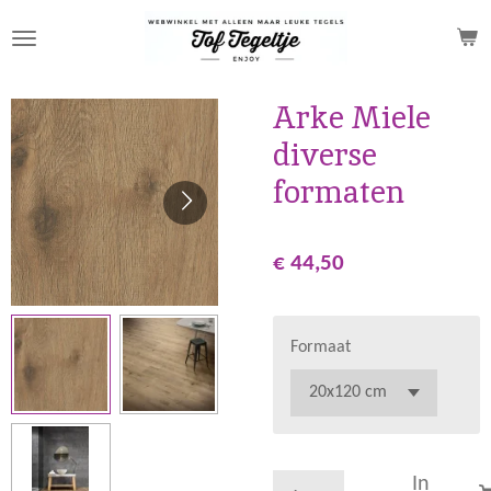
Ga
direct
naar
de
Arke Miele
hoofdinhoud
diverse
formaten
€ 44,50
Formaat
In