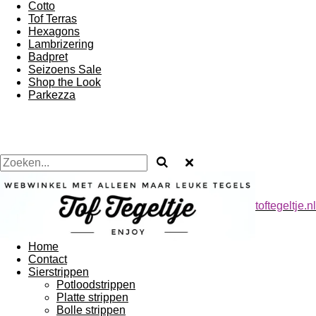
Cotto
Tof Terras
Hexagons
Lambrizering
Badpret
Seizoens Sale
Shop the Look
Parkezza
toftegeltje.nl
Home
Contact
Sierstrippen
Potloodstrippen
Platte strippen
Bolle strippen