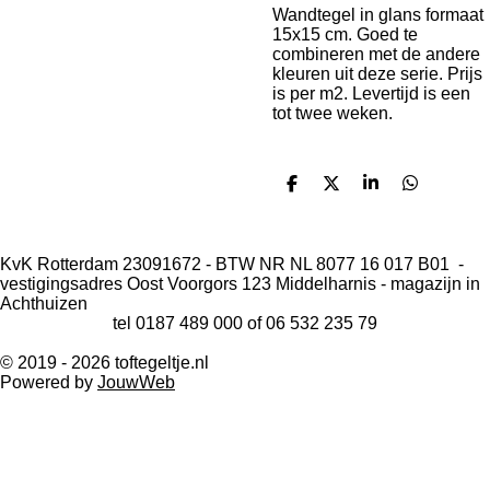
Wandtegel in glans formaat
15x15 cm. Goed te
combineren met de andere
kleuren uit deze serie. Prijs
is per m2. Levertijd is een
tot twee weken.
D
D
S
D
e
e
h
e
l
e
a
l
e
l
r
e
n
e
n
KvK Rotterdam 23091672 - BTW NR NL 8077 16 017 B01 -
vestigingsadres Oost Voorgors 123 Middelharnis - magazijn in
Achthuizen
tel 0187 489 000 of 06 532 235 79
© 2019 - 2026 toftegeltje.nl
Powered by
JouwWeb