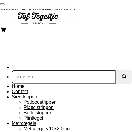
Ga
direct
naar
de
hoofdinhoud
Home
Contact
Sierstrippen
Potloodstrippen
Platte strippen
Bolle strippen
Plinttegel
Metrotegels
Metrotegels 10x20 cm