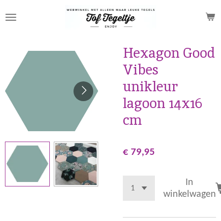
Ga
direct
naar
de
Hexagon Good
hoofdinhoud
Vibes
unikleur
lagoon 14x16
cm
€ 79,95
In
winkelwagen