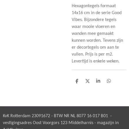
Hexagontegels formaat
14x16 cm in de serie Good
Vibes. Bijzondere tegels
waar mooie vloeren en
wanden mee gemaakt
kunnen worden. Tevens zijn
er decortegels om aan te
vullen. Prijs is per m2.
Levertijd is enkele weken.
D
D
S
D
e
e
h
e
l
e
a
l
e
l
r
e
n
e
n
KvK Rotterdam 23091672 - BTW NR NL 8077 16 017 B01 -
vestigingsadres Oost Voorgors 123 Middelharnis - magazijn in