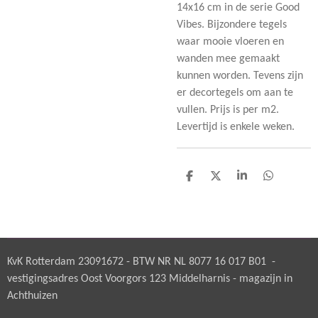
14x16 cm in de serie Good
Vibes. Bijzondere tegels
waar mooie vloeren en
wanden mee gemaakt
kunnen worden. Tevens zijn
er decortegels om aan te
vullen. Prijs is per m2.
Levertijd is enkele weken.
D
D
S
D
e
e
h
e
l
e
a
l
e
l
r
e
n
e
n
KvK Rotterdam 23091672 - BTW NR NL 8077 16 017 B01 -
vestigingsadres Oost Voorgors 123 Middelharnis - magazijn in
Achthuizen