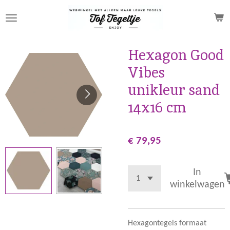
Ga
direct
naar
de
Hexagon Good
hoofdinhoud
Vibes
unikleur sand
14x16 cm
€ 79,95
In
winkelwagen
Hexagontegels formaat