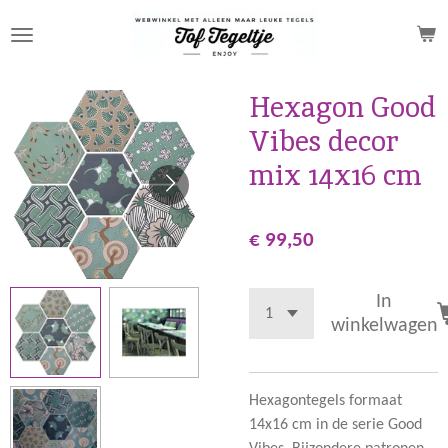
Ga
direct
naar
de
Hexagon Good
hoofdinhoud
Vibes decor
mix 14x16 cm
€ 99,50
In
winkelwagen
Hexagontegels formaat
14x16 cm in de serie Good