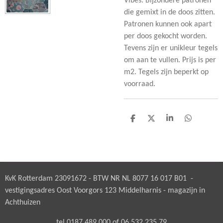
Vibes. Bijzondere patronen
die gemixt in de doos zitten.
Patronen kunnen ook apart
per doos gekocht worden.
Tevens zijn er unikleur tegels
om aan te vullen. Prijs is per
m2. Tegels zijn beperkt op
voorraad.
D
D
S
D
e
e
h
e
l
e
a
l
e
l
r
e
n
e
n
KvK Rotterdam 23091672 - BTW NR NL 8077 16 017 B01 -
vestigingsadres Oost Voorgors 123 Middelharnis - magazijn in
Achthuizen
tel 0187 489 000 of 06 532 235 79