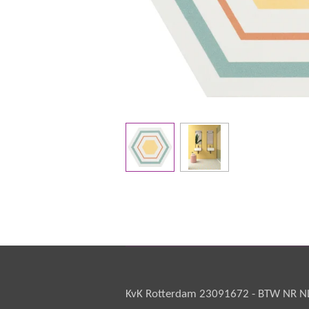
KvK Rotterdam 23091672 - BTW NR NL 