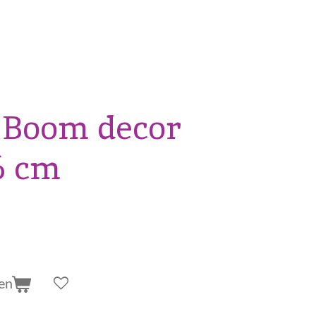
 Boom decor
6 cm
en