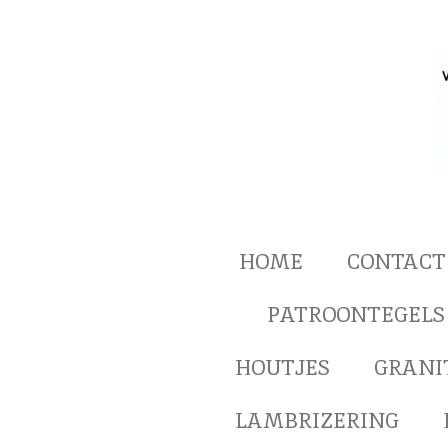
Ga
direct
naar
de
hoofdinhoud
HOME
CONTACT
PATROONTEGELS
HOUTJES
GRANI
LAMBRIZERING