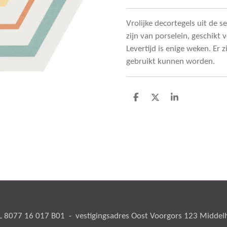
Vrolijke decortegels uit de 
zijn van porselein, geschikt 
Levertijd is enige weken. Er z
gebruikt kunnen worden.
D
D
S
e
e
h
l
e
a
e
l
r
n
e
8077 16 017 B01 - vestigingsadres Oost Voorgors 123 Middelha