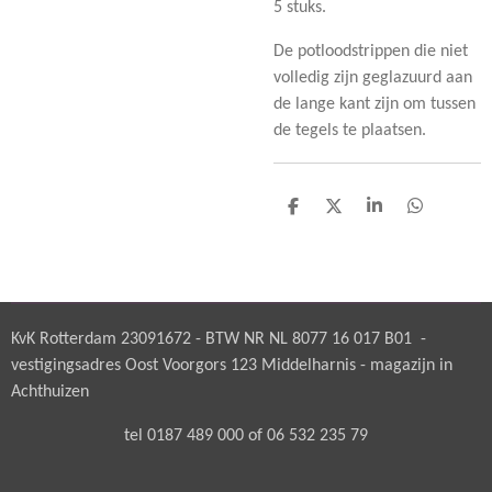
5 stuks.
De potloodstrippen die niet
volledig zijn geglazuurd aan
de lange kant zijn om tussen
de tegels te plaatsen.
D
D
S
D
e
e
h
e
l
e
a
l
e
l
r
e
n
e
n
KvK Rotterdam 23091672 - BTW NR NL 8077 16 017 B01 -
vestigingsadres Oost Voorgors 123 Middelharnis - magazijn in
Achthuizen
tel 0187 489 000 of 06 532 235 79