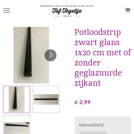
Ga
direct
naar
de
Potloodstrip
hoofdinhoud
zwart glans
1x20 cm met of
zonder
geglazuurde
zijkant
€ 2,99
Hoeveelheid