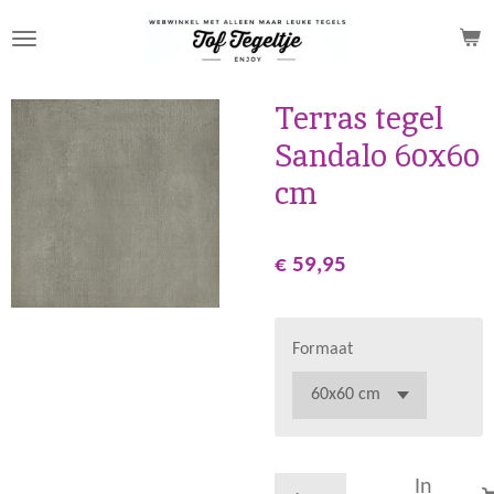
Ga
direct
naar
de
Terras tegel
hoofdinhoud
Sandalo 60x60
cm
€ 59,95
Formaat
In