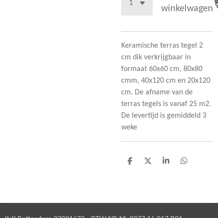
winkelwagen
Keramische terras tegel 2
cm dik verkrijgbaar in
formaat 60x60 cm, 80x80
cmm, 40x120 cm en 20x120
cm. De afname van de
terras tegels is vanaf 25 m2.
De levertijd is gemiddeld 3
weke
D
D
S
D
e
e
h
e
l
e
a
l
e
l
r
e
n
e
n