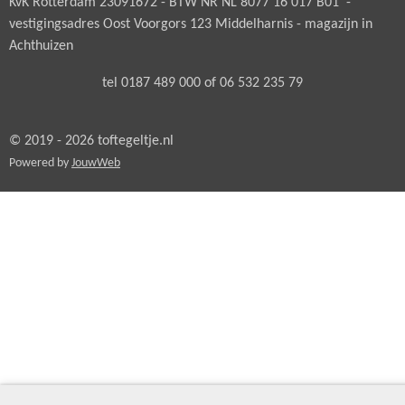
KvK Rotterdam 23091672 - BTW NR NL 8077 16 017 B01 -
vestigingsadres Oost Voorgors 123 Middelharnis - magazijn in
Achthuizen
tel 0187 489 000 of 06 532 235 79
© 2019 - 2026 toftegeltje.nl
Powered by
JouwWeb