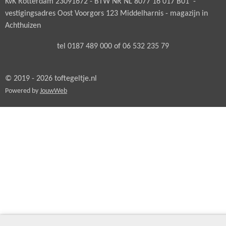
KvK Rotterdam 23091672 - BTW NR NL 8077 16 017 B01 -
vestigingsadres Oost Voorgors 123 Middelharnis - magazijn in
Achthuizen
tel 0187 489 000 of 06 532 235 79
© 2019 - 2026 toftegeltje.nl
Powered by
JouwWeb