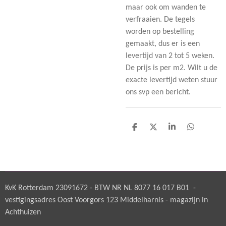
maar ook om wanden te
verfraaien. De tegels
worden op bestelling
gemaakt, dus er is een
levertijd van 2 tot 5 weken.
De prijs is per m2. Wilt u de
exacte levertijd weten stuur
ons svp een bericht.
D
D
S
D
e
e
h
e
l
e
a
l
e
l
r
e
n
e
n
KvK Rotterdam 23091672 - BTW NR NL 8077 16 017 B01 -
vestigingsadres Oost Voorgors 123 Middelharnis - magazijn in
Achthuizen