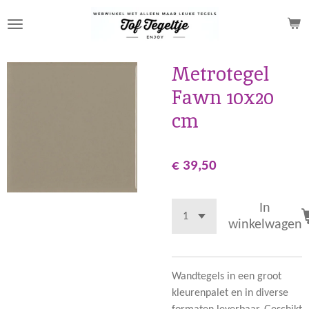
Ga
direct
naar
de
Metrotegel
hoofdinhoud
Fawn 10x20
cm
€ 39,50
In
winkelwagen
Wandtegels in een groot
kleurenpalet en in diverse