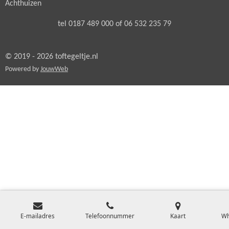
Achthuizen
tel 0187 489 000 of 06 532 235 79
© 2019 - 2026 toftegeltje.nl
Powered by
JouwWeb
E-mailadres
Telefoonnummer
Kaart
Wh