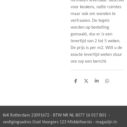
formaten leverbaar. Geschikt
voor keukens, natte ruimtes
maar ook om wanden te
verfraaien. De tegels
worden op bestelling
gemaakt, dus er is een
levertijd van 2 tot 5 weken.
De prijs is per m2. Wilt u de
exacte levertijd weten stuur
ons svp een bericht.
D
D
S
D
e
e
h
e
l
e
a
l
e
l
r
e
n
e
n
KvK Rotterdam 23091672 - BTW NR NL 8077 16 017 B01 -
vestigingsadres Oost Voorgors 123 Middelharnis - magazijn in