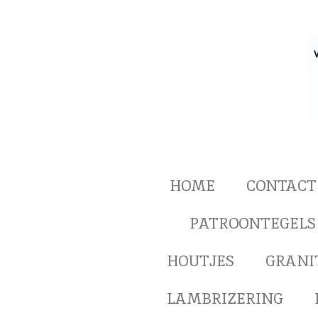
Ga
direct
naar
de
hoofdinhoud
HOME
CONTACT
PATROONTEGELS
HOUTJES
GRANI
LAMBRIZERING