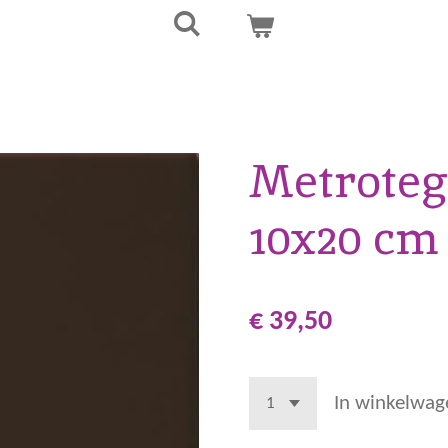
Metroteg
10x20 cm
€ 39,50
In winkelwag