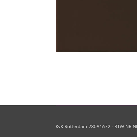
KvK Rotterdam 23091672 - BTW NR NL 