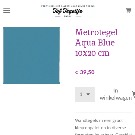
Ga
direct
naar
de
Metrotegel
hoofdinhoud
Aqua Blue
10x20 cm
€ 39,50
In
winkelwagen
Wandtegels in een groot
kleurenpalet en in diverse