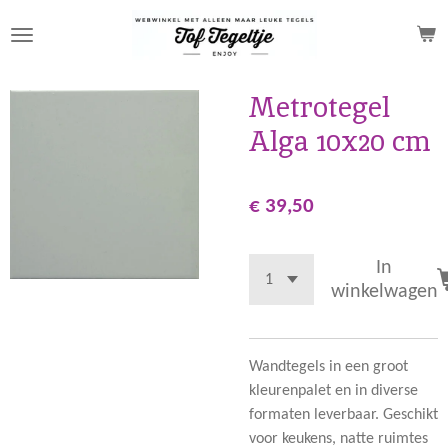
Ga
direct
naar
de
Metrotegel
hoofdinhoud
Alga 10x20 cm
€ 39,50
In
winkelwagen
Wandtegels in een groot
kleurenpalet en in diverse
formaten leverbaar. Geschikt
voor keukens, natte ruimtes