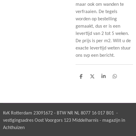
maar ook om wanden te
verfraaien. De tegels
worden op bestelling
gemaakt, dus er is een
levertijd van 2 tot 5 weken.
De prijs is per m2. Wilt u de
exacte levertijd weten stuur
ons svp een bericht.
D
D
S
D
e
e
h
e
l
e
a
l
e
l
r
e
n
e
n
KvK Rotterdam 23091672 - BTW NR NL 8077 16 017 B01 -
vestigingsadres Oost Voorgors 123 Middelharnis - magazijn in
Achthuizen