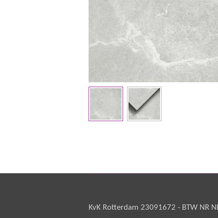
KvK Rotterdam 23091672 - BTW NR NL 