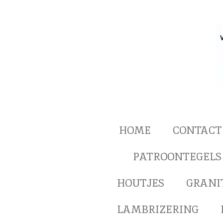
Ga
direct
naar
de
hoofdinhoud
HOME
CONTACT
PATROONTEGELS
HOUTJES
GRANI
LAMBRIZERING