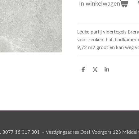
In winkelwagen
Leuke partij vloertegels Bre
voor keuken, hal, badkamer of
9,72 m2 groot en kan weg vo
D
D
S
e
e
h
l
e
a
e
l
r
n
e
8077 16 017 B01 - vestigingsadres Oost Voorgors 123 Middelha