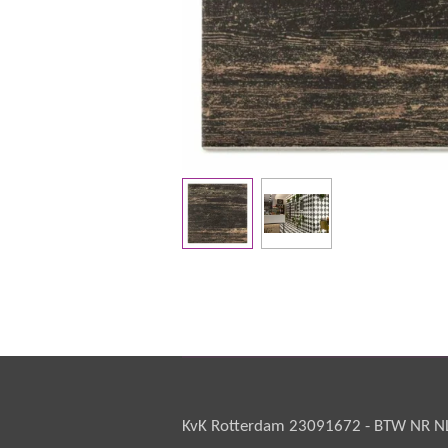
KvK Rotterdam 23091672 - BTW NR NL 