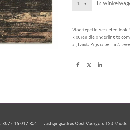
In winkelwag
Vloertegel in versleten look 
kleuren die onderling te comb
slijtvast. Prijs is per m2. Lev
D
D
S
e
e
h
l
e
a
e
l
r
n
e
8077 16 017 B01 - vestigingsadres Oost Voorgors 123 Middelha