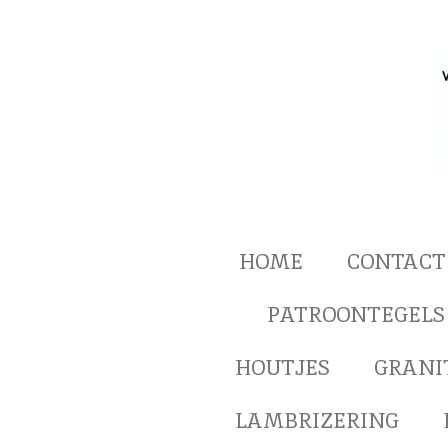
Ga
direct
naar
de
hoofdinhoud
HOME
CONTACT
PATROONTEGELS
HOUTJES
GRANI
LAMBRIZERING