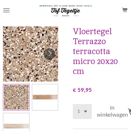
Ga
direct
naar
de
Vloertegel
hoofdinhoud
Terrazzo
terracotta
micro 20x20
cm
€ 59,95
In
winkelwagen