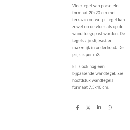
Vloertegel van porselein
formaat 20x20 cm met
terrazzo ontwerp. Tegel kan
zowel op de vloer als op de
wand toegepast worden. De
tegels zijn slijtvast en
makkelijk in onderhoud. De
prijs is per m2.
Er is ook nog een
bijpassende wandtegel. Zie
hoofdstuk wandtegels
formaat 7,5x40 cm.
D
D
S
D
e
e
h
e
l
e
a
l
e
l
r
e
n
e
n