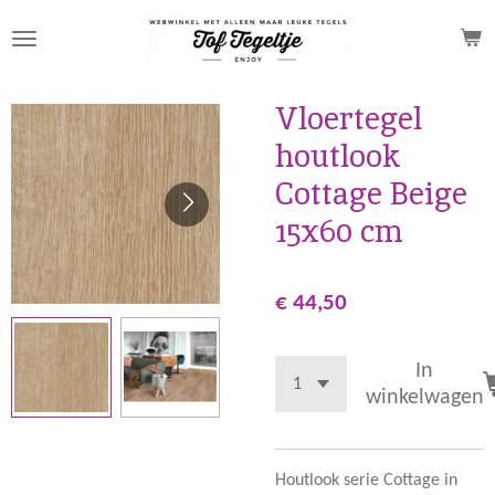
Ga
direct
naar
de
Vloertegel
hoofdinhoud
houtlook
Cottage Beige
15x60 cm
€ 44,50
In
winkelwagen
Houtlook serie Cottage in