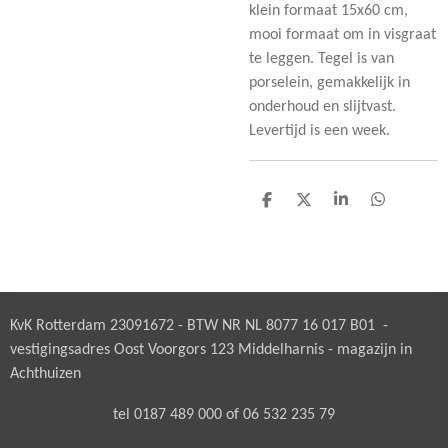
klein formaat 15x60 cm,
mooi formaat om in visgraat
te leggen. Tegel is van
porselein, gemakkelijk in
onderhoud en slijtvast.
Levertijd is een week.
D
D
S
D
e
e
h
e
l
e
a
l
e
l
r
e
n
e
n
KvK Rotterdam 23091672 - BTW NR NL 8077 16 017 B01 -
vestigingsadres Oost Voorgors 123 Middelharnis - magazijn in
Achthuizen
tel 0187 489 000 of 06 532 235 79