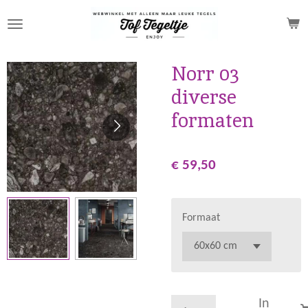
Ga
direct
naar
de
Norr 03
hoofdinhoud
diverse
formaten
€ 59,50
Formaat
In