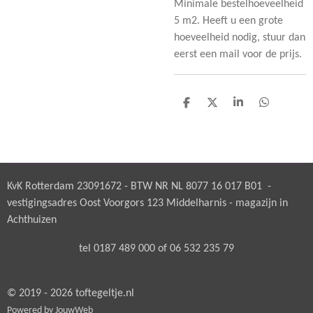
Minimale bestelhoeveelheid
5 m2. Heeft u een grote
hoeveelheid nodig, stuur dan
eerst een mail voor de prijs.
D
D
S
D
e
e
h
e
l
e
a
l
e
l
r
e
n
e
n
KvK Rotterdam 23091672 - BTW NR NL 8077 16 017 B01 -
vestigingsadres Oost Voorgors 123 Middelharnis - magazijn in
Achthuizen
tel 0187 489 000 of 06 532 235 79
© 2019 - 2026 toftegeltje.nl
Powered by
JouwWeb