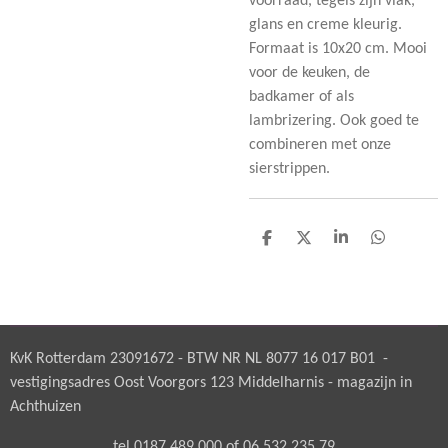
voorraad, tegels zijn vlak,
glans en creme kleurig.
Formaat is 10x20 cm. Mooi
voor de keuken, de
badkamer of als
lambrizering. Ook goed te
combineren met onze
sierstrippen.
D
D
S
D
e
e
h
e
l
e
a
l
e
l
r
e
n
e
n
KvK Rotterdam 23091672 - BTW NR NL 8077 16 017 B01 -
vestigingsadres Oost Voorgors 123 Middelharnis - magazijn in
Achthuizen
tel 0187 489 000 of 06 532 235 79