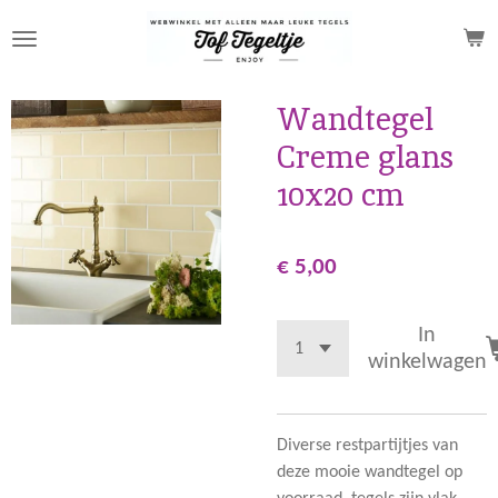
Ga
direct
naar
de
Wandtegel
hoofdinhoud
Creme glans
10x20 cm
€ 5,00
In
winkelwagen
Diverse restpartijtjes van
deze mooie wandtegel op