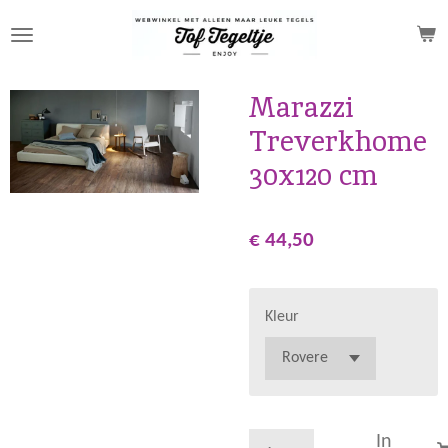
Ga
direct
naar
de
Marazzi
hoofdinhoud
Treverkhome
30x120 cm
€ 44,50
Kleur
In