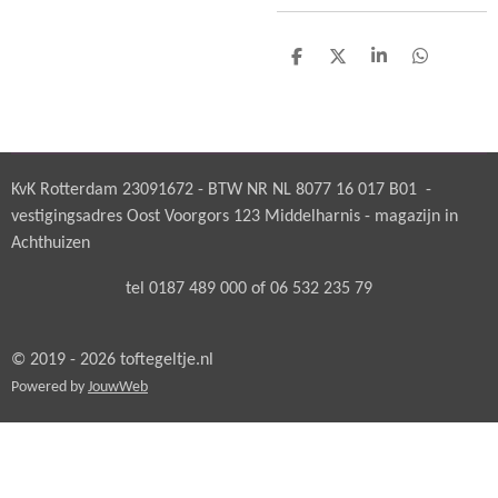
D
D
S
D
e
e
h
e
l
e
a
l
e
l
r
e
n
e
n
KvK Rotterdam 23091672 - BTW NR NL 8077 16 017 B01 -
vestigingsadres Oost Voorgors 123 Middelharnis - magazijn in
Achthuizen
tel 0187 489 000 of 06 532 235 79
© 2019 - 2026 toftegeltje.nl
Powered by
JouwWeb