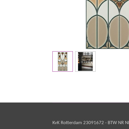
KvK Rotterdam 23091672 - BTW NR NL 