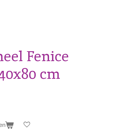
el Fenice
40x80 cm
en