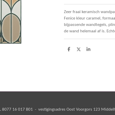
Zeer fraai keramisch wandpan
Fenice kleur caramel, formaat 
bijpassende wandtegels, plin
de wand helemaal af is. Echt
D
D
S
e
e
h
l
e
a
e
l
r
n
e
8077 16 017 B01 - vestigingsadres Oost Voorgors 123 Middelha