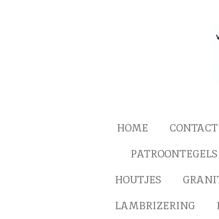
Ga
direct
naar
de
hoofdinhoud
HOME
CONTACT
PATROONTEGELS
HOUTJES
GRANI
LAMBRIZERING