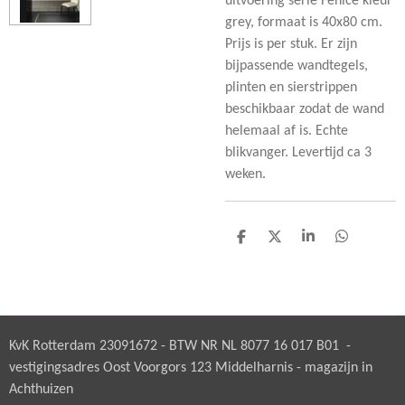
uitvoering serie Fenice kleur
grey, formaat is 40x80 cm.
Prijs is per stuk. Er zijn
bijpassende wandtegels,
plinten en sierstrippen
beschikbaar zodat de wand
helemaal af is. Echte
blikvanger. Levertijd ca 3
weken.
D
D
S
D
e
e
h
e
l
e
a
l
e
l
r
e
n
e
n
KvK Rotterdam 23091672 - BTW NR NL 8077 16 017 B01 -
vestigingsadres Oost Voorgors 123 Middelharnis - magazijn in
Achthuizen