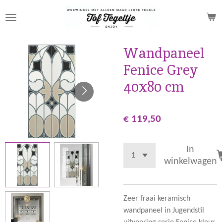
Ga
direct
naar
de
Wandpaneel
hoofdinhoud
Fenice Grey
40x80 cm
€ 119,50
In
winkelwagen
Zeer fraai keramisch
wandpaneel in Jugendstil