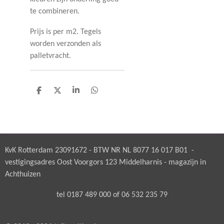
te combineren.
Prijs is per m2. Tegels
worden verzonden als
palletvracht.
D
D
S
D
e
e
h
e
l
e
a
l
e
l
r
e
n
e
n
KvK Rotterdam 23091672 - BTW NR NL 8077 16 017 B01 -
vestigingsadres Oost Voorgors 123 Middelharnis - magazijn in
Achthuizen
tel 0187 489 000 of 06 532 235 79