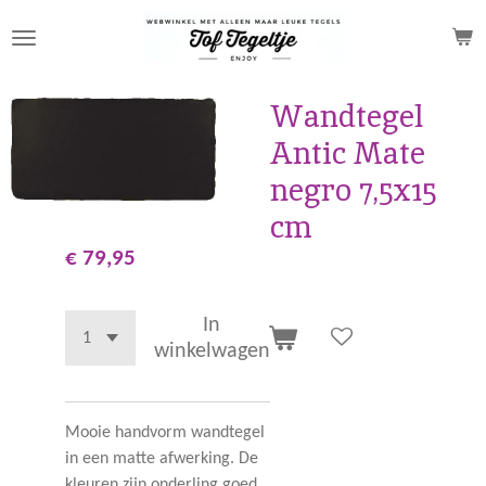
Ga
direct
naar
de
Wandtegel
hoofdinhoud
Antic Mate
negro 7,5x15
cm
€ 79,95
In
winkelwagen
Mooie handvorm wandtegel
in een matte afwerking. De
kleuren zijn onderling goed