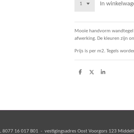
In winkelwag
Mooie handvorm wandtegel i
afwerking. De kleuren zijn 
Prijs is per m2. Tegels word
D
D
S
e
e
h
l
e
a
e
l
r
n
e
8077 16 017 B01 - vestigingsadres Oost Voorgors 123 Middelha