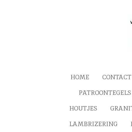
Ga
direct
naar
de
hoofdinhoud
HOME
CONTACT
PATROONTEGELS
HOUTJES
GRANI
LAMBRIZERING