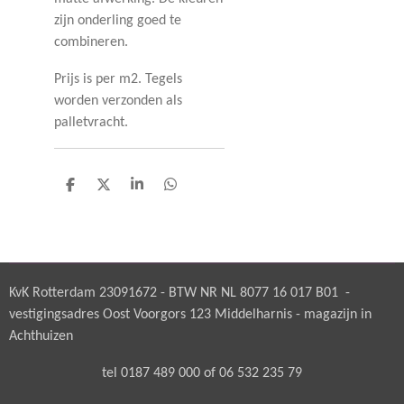
zijn onderling goed te
combineren.
Prijs is per m2. Tegels
worden verzonden als
palletvracht.
D
D
S
D
e
e
h
e
l
e
a
l
e
l
r
e
n
e
n
KvK Rotterdam 23091672 - BTW NR NL 8077 16 017 B01 -
vestigingsadres Oost Voorgors 123 Middelharnis - magazijn in
Achthuizen
tel 0187 489 000 of 06 532 235 79