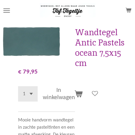
Ga
direct
naar
de
Wandtegel
hoofdinhoud
Antic Pastels
ocean 7,5x15
cm
€ 79,95
In
winkelwagen
Mooie handvorm wandtegel
in zachte pasteltinten en een
matte afwerking. De kleuren