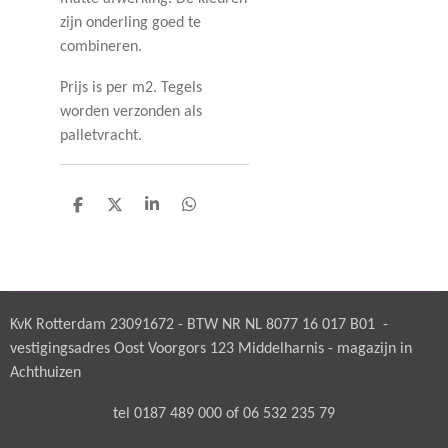
zijn onderling goed te
combineren.
Prijs is per m2. Tegels
worden verzonden als
palletvracht.
D
D
S
D
e
e
h
e
l
e
a
l
e
l
r
e
n
e
n
KvK Rotterdam 23091672 - BTW NR NL 8077 16 017 B01 -
vestigingsadres Oost Voorgors 123 Middelharnis - magazijn in
Achthuizen
tel 0187 489 000 of 06 532 235 79