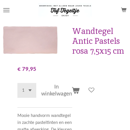
Ga
direct
naar
de
Wandtegel
hoofdinhoud
Antic Pastels
rosa 7,5x15 cm
€ 79,95
In
winkelwagen
Mooie handvorm wandtegel
in zachte pasteltinten en een
matte afwerking. De kleuren